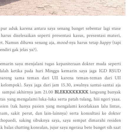
pur aduk karena antara saya senang banget sebentar lagi stase
arus diselesaikan seperti presentasi kasus, presentasi materi,
get. Namun dibawa senang aja,
mood
-nya harus tetap
happy
(tapi
ndiri gak jelas ya?).
emarin saya menjalani tugas kepaniteraan dokter muda seperti
adalah ketika pada hari Minggu kemarin saya jaga IGD RSUD
areng sama teman dari UII karena teman-teman dari UII
kelompok). Saya jaga dari jam 15.30, awalnya santai-santai aja
n, sampai akhirnya jam 21.00
BLEKKKKKKKK
langsung banyak
tas yang mengalami luka-luka serta patah tulang, hiii ngeri yaaa.
sien (tak hanya pasien yang mengalami kecelakaan lalu lintas,
, sakit perut, dan lain-lainnya) serta konsultasi ke dokter
opaedi, saking sibuknya saya, saya sempat dimarahi residen
 balas chatting konsulan, jujur saya ngerasa bete banget sih saat