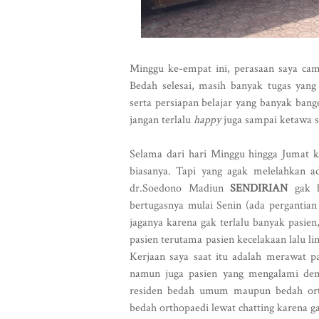
Minggu ke-empat ini, perasaan saya cam
Bedah selesai, masih banyak tugas yang h
serta persiapan belajar yang banyak ban
jangan terlalu
happy
juga sampai ketawa se
Selama dari hari Minggu hingga Jumat k
biasanya. Tapi yang agak melelahkan 
dr.Soedono Madiun
SENDIRIAN
gak b
bertugasnya mulai Senin (ada pergantian 
jaganya karena gak terlalu banyak pasie
pasien terutama pasien kecelakaan lalu lin
Kerjaan saya saat itu adalah merawat pa
namun juga pasien yang mengalami demam
residen bedah umum maupun bedah orth
bedah orthopaedi lewat chatting karena gak