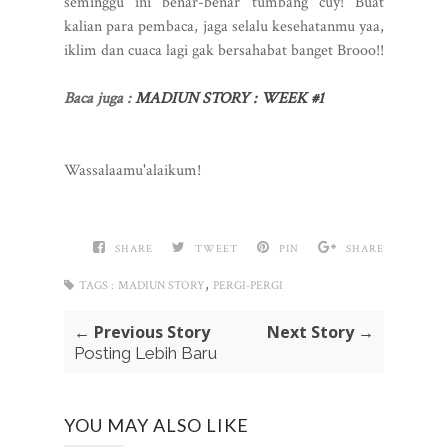
seminggu ini benar-benar tumbang cuy! Buat
kalian para pembaca, jaga selalu kesehatanmu yaa,
iklim dan cuaca lagi gak bersahabat banget Brooo!!
Baca juga :
MADIUN STORY : WEEK #1
Wassalaamu'alaikum!
SHARE
TWEET
PIN
SHARE
,
TAGS :
MADIUN STORY
PERGI-PERGI
← Previous Story
Next Story →
Posting Lebih Baru
YOU MAY ALSO LIKE