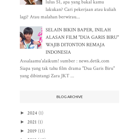
lulus S1, apa yang bakal kamu
lakukan? Cari pekerjaan atau kuliah
lagi? Atau malahan berwirau...
SELAIN BIKIN BAPER, INILAH
ALASAN FILM "DUA GARIS BIRU"
WAJIB DITONTON REMAJA
INDONESIA
Assalaamu'alaikum! sumber : news.detik.com
Siapa yang tak tahu film drama "Dua Garis Biru"
yang dibintangi Zara JKT ...
BLOG ARCHIVE
2024
(1)
►
2021
(1)
►
2019
(13)
►