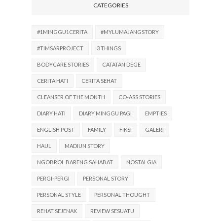
CATEGORIES
#1MINGGU1CERITA
#MYLUMAJANGSTORY
#TIMSARPROJECT
3 THINGS
BODYCARE STORIES
CATATAN DEGE
CERITA HATI
CERITA SEHAT
CLEANSER OF THE MONTH
CO-ASS STORIES
DIARY HATI
DIARY MINGGU PAGI
EMPTIES
ENGLISH POST
FAMILY
FIKSI
GALERI
HAUL
MADIUN STORY
NGOBROL BARENG SAHABAT
NOSTALGIA
PERGI-PERGI
PERSONAL STORY
PERSONAL STYLE
PERSONAL THOUGHT
REHAT SEJENAK
REVIEW SESUATU