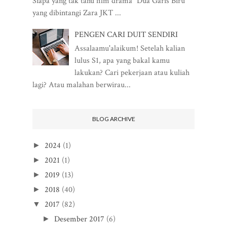
Siapa yang tak tahu film drama "Dua Garis Biru"
yang dibintangi Zara JKT ...
PENGEN CARI DUIT SENDIRI
Assalaamu'alaikum! Setelah kalian
lulus S1, apa yang bakal kamu
lakukan? Cari pekerjaan atau kuliah
lagi? Atau malahan berwirau...
BLOG ARCHIVE
2024
(1)
►
2021
(1)
►
2019
(13)
►
2018
(40)
►
2017
(82)
▼
Desember 2017
(6)
►