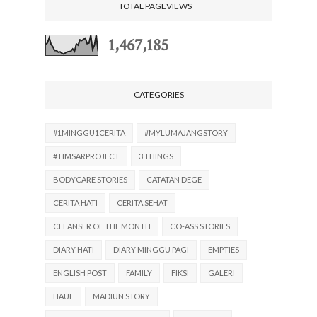
TOTAL PAGEVIEWS
1,467,185
CATEGORIES
#1MINGGU1CERITA
#MYLUMAJANGSTORY
#TIMSARPROJECT
3 THINGS
BODYCARE STORIES
CATATAN DEGE
CERITA HATI
CERITA SEHAT
CLEANSER OF THE MONTH
CO-ASS STORIES
DIARY HATI
DIARY MINGGU PAGI
EMPTIES
ENGLISH POST
FAMILY
FIKSI
GALERI
HAUL
MADIUN STORY