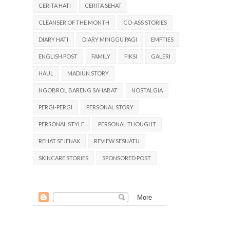
CERITA HATI
CERITA SEHAT
CLEANSER OF THE MONTH
CO-ASS STORIES
DIARY HATI
DIARY MINGGU PAGI
EMPTIES
ENGLISH POST
FAMILY
FIKSI
GALERI
HAUL
MADIUN STORY
NGOBROL BARENG SAHABAT
NOSTALGIA
PERGI-PERGI
PERSONAL STORY
PERSONAL STYLE
PERSONAL THOUGHT
REHAT SEJENAK
REVIEW SESUATU
SKINCARE STORIES
SPONSORED POST