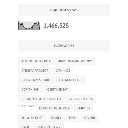
TOTAL PAGEVIEWS
1,466,525
CATEGORIES
#1MINGGU1CERITA
#MYLUMAJANGSTORY
#TIMSARPROJECT
3 THINGS
BODYCARE STORIES
CATATAN DEGE
CERITA HATI
CERITA SEHAT
CLEANSER OF THE MONTH
CO-ASS STORIES
DIARY HATI
DIARY MINGGU PAGI
EMPTIES
ENGLISH POST
FAMILY
FIKSI
GALERI
HAUL
MADIUN STORY